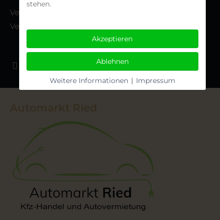
stehen.
Vereinsanschrift:
Veilchenstrasse 15, 86438 Kissing
Akzeptieren
Ablehnen
Weitere Informationen
|
Impressum
Automarkt Ried