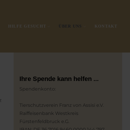
HILFE GESUCHT
ÜBER UNS
KONTAKT
Ihre Spende kann helfen ...
Spendenkonto:
z
Tierschutzverein Franz von Assisi e.V.
Raiffeisenbank Westkreis
Fürstenfeldbruck e.G.
IBAN: DE 36 7016 9460 0000 144 797