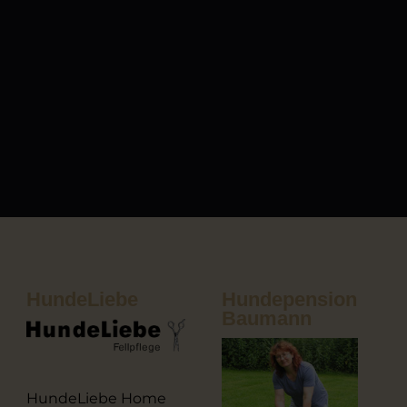
HundeLiebe
Hundepension
Baumann
HundeLiebe Home