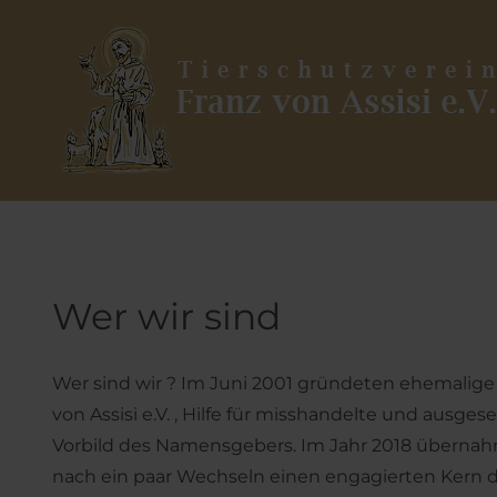
News
Hunde in Deutschland
Pflegestelle werden
Mitglied werden
Lauf mit WAU
Aus Bosnien | Verein Sapa
Vorkontrollen und Fahrten
Download/Formulare
Zenica
Geld- u. Sachspenden
Vermittlungshilfe
Patenschaften
Ein Hund kommt ins Haus
Wer wir sind
Helfen Sie uns!
Wer sind wir ? Im Juni 2001 gründeten ehemalige 
von Assisi e.V. , Hilfe für misshandelte und ausges
Vorbild des Namensgebers. Im Jahr 2018 übernahm
nach ein paar Wechseln einen engagierten Kern d