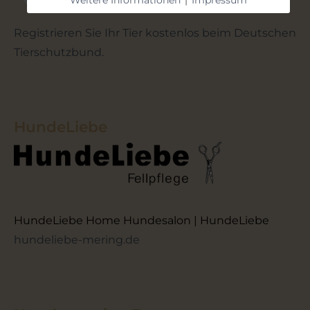
Registrieren Sie Ihr Tier kostenlos beim Deutschen
Tierschutzbund.
HundeLiebe
HundeLiebe Home Hundesalon | HundeLiebe
hundeliebe-mering.de