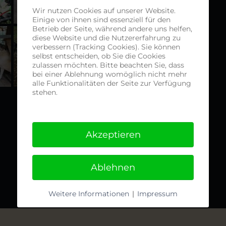
Wir nutzen Cookies auf unserer Website.
Einige von ihnen sind essenziell für den
Betrieb der Seite, während andere uns helfen,
diese Website und die Nutzererfahrung zu
verbessern (Tracking Cookies). Sie können
selbst entscheiden, ob Sie die Cookies
zulassen möchten. Bitte beachten Sie, dass
bei einer Ablehnung womöglich nicht mehr
alle Funktionalitäten der Seite zur Verfügung
stehen.
Akzeptieren
Ablehnen
Weitere Informationen
|
Impressum