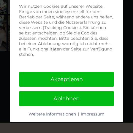
Wir nutzen Cookies auf unserer Website.
Einige von ihnen sind essenziell für den
Betrieb der Seite, während andere uns helfen,
diese Website und die Nutzererfahrung zu
verbessern (Tracking Cookies). Sie können
selbst entscheiden, ob Sie die Cookies
zulassen möchten. Bitte beachten Sie, dass
bei einer Ablehnung womöglich nicht mehr
alle Funktionalitäten der Seite zur Verfügung
stehen.
Akzeptieren
Ablehnen
Weitere Informationen
|
Impressum