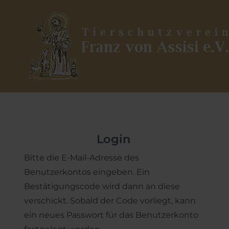
News
Hunde in Deutschland
Pflegestelle werden
Mitglied werden
Lauf mit WAU
Aus Bosnien | Verein Sapa
Vorkontrollen und Fahrten
Download/Formulare
Zenica
Geld- u. Sachspenden
Vermittlungshilfe
Patenschaften
Login
Ein Hund kommt ins Haus
Helfen Sie uns!
Bitte die E-Mail-Adresse des
Benutzerkontos eingeben. Ein
Bestätigungscode wird dann an diese
verschickt. Sobald der Code vorliegt, kann
ein neues Passwort für das Benutzerkonto