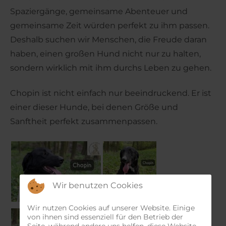
Spaziergänge, gemeinsame Abenteuer und
gemeinsame Zeit würden perfekt zu ihm passen.
Deshalb suchen wir Menschen, die Freude daran
haben, einen großen Hund nicht nur zu halten,
sondern wirklich mit ihm durchs Leben zu gehen.
Chopin ist nicht einfach nur beeindruckend. Er ist
einer dieser Hunde, bei denen Größe und
Sanftheit perfekt zusammenpassen.
Wir benutzen Cookies
Wir nutzen Cookies auf unserer Website. Einige
von ihnen sind essenziell für den Betrieb der