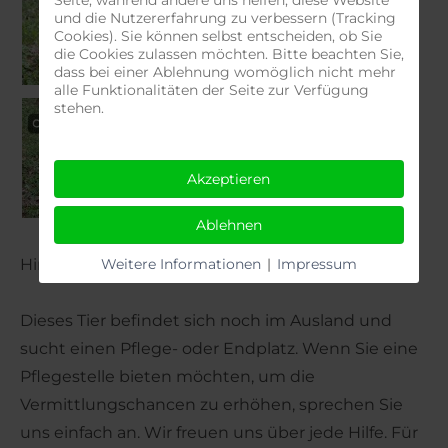
Seite, während andere uns helfen, diese Website
und die Nutzererfahrung zu verbessern (Tracking
Cookies). Sie können selbst entscheiden, ob Sie
die Cookies zulassen möchten. Bitte beachten Sie,
dass bei einer Ablehnung womöglich nicht mehr
alle Funktionalitäten der Seite zur Verfügung
stehen.
Akzeptieren
Ablehnen
Weitere Informationen
|
Impressum
Hinweis:
Dieses Tier befindet sich noch im Ausland und
sucht einen Pflege- oder Endplatz. Wenn Sie eine
Pflegestelle bieten möchten, um die
Vermittlungschancen zu erhöhen, sprechen Sie
uns einfach an. Wir freuen uns über jede Hilfe. Für