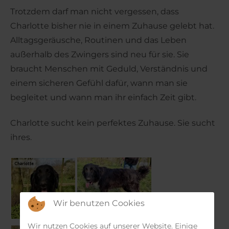
Trotzdem darf man nicht vergessen, dass
Charlotte bisher nie in einem Zuhause gelebt hat.
Alltagsgeräusche, Routinen und das Leben
außerhalb des Zwingers sind neu für sie. Sie
braucht Menschen mit Geduld, Verständnis und
einem sicheren Gefühl dafür, wann man sie
begleitet und wann man ihr einfach Zeit gibt.
Charlotte sucht kein perfektes Zuhause. Sie sucht
ihres.
Wir benutzen Cookies
Wir nutzen Cookies auf unserer Website. Einige