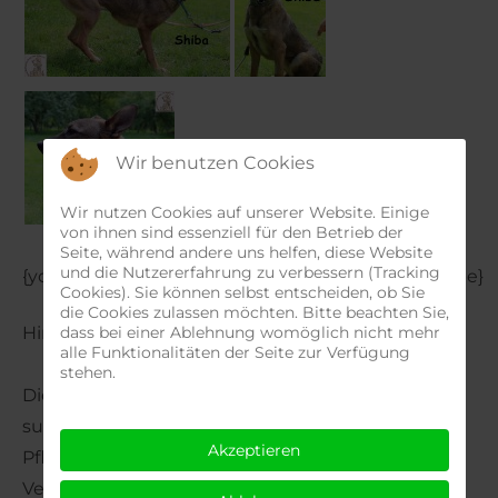
Wir benutzen Cookies
Wir nutzen Cookies auf unserer Website. Einige
von ihnen sind essenziell für den Betrieb der
Seite, während andere uns helfen, diese Website
und die Nutzererfahrung zu verbessern (Tracking
{youtube}
https://youtu.be/ZdDGLdSuq2Y
{/youtube}
Cookies). Sie können selbst entscheiden, ob Sie
die Cookies zulassen möchten. Bitte beachten Sie,
Hinweis:
dass bei einer Ablehnung womöglich nicht mehr
alle Funktionalitäten der Seite zur Verfügung
stehen.
Dieses Tier befindet sich noch im Ausland und
sucht einen Pflege- oder Endplatz. Wenn Sie eine
Akzeptieren
Pflegestelle bieten möchten, um die
Vermittlungschancen zu erhöhen, sprechen Sie