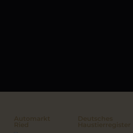
Automarkt
Deutsches
Ried
Haustierregister