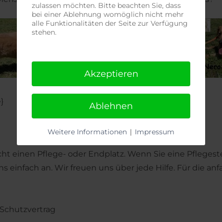
zulassen möchten. Bitte beachten Sie, dass
bei einer Ablehnung womöglich nicht mehr
alle Funktionalitäten der Seite zur Verfügung
stehen.
Akzeptieren
}
Ablehnen
Weitere Informationen
|
Impressum
cht einen Pflege- oder Endplatz. Wenn Sie eine Pfleges
 einfach an. Wir freuen uns über jede Hilfe. Für die an
 Schutzvertrag