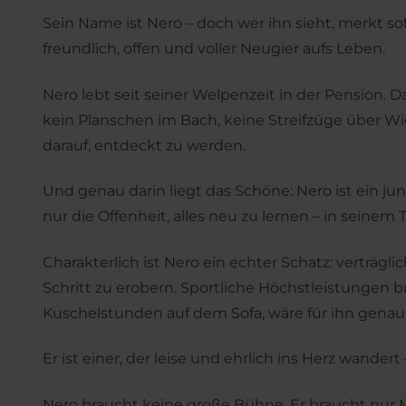
Sein Name ist Nero – doch wer ihn sieht, merkt sof
freundlich, offen und voller Neugier aufs Leben.
Nero lebt seit seiner Welpenzeit in der Pension.
kein Planschen im Bach, keine Streifzüge über Wi
darauf, entdeckt zu werden.
Und genau darin liegt das Schöne: Nero ist ein ju
nur die Offenheit, alles neu zu lernen – in sein
Charakterlich ist Nero ein echter Schatz: verträ
Schritt zu erobern. Sportliche Höchstleistungen 
Kuschelstunden auf dem Sofa, wäre für ihn genau 
Er ist einer, der leise und ehrlich ins Herz wande
Nero braucht keine große Bühne. Er braucht nur M