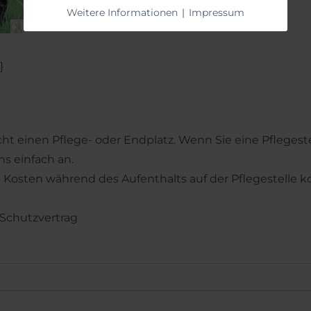
Weitere Informationen
|
Impressum
}
cht einen Pflege- oder Endplatz. Wenn Sie eine Pfleges
s einfach an.
en Kosten während des Aufenthalts auf der Pflegestelle 
 Schutzvertrag