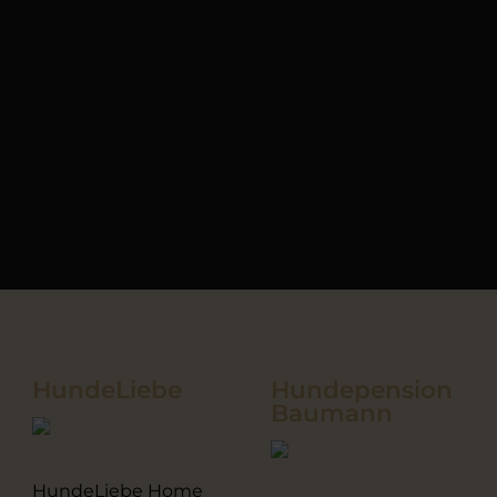
HundeLiebe
Hundepension
Baumann
HundeLiebe Home