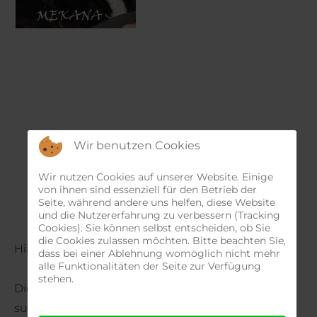
Wir benutzen Cookies
Wir nutzen Cookies auf unserer Website. Einige
von ihnen sind essenziell für den Betrieb der
Seite, während andere uns helfen, diese Website
und die Nutzererfahrung zu verbessern (Tracking
Cookies). Sie können selbst entscheiden, ob Sie
die Cookies zulassen möchten. Bitte beachten Sie,
Hinweis:
dass bei einer Ablehnung womöglich nicht mehr
alle Funktionalitäten der Seite zur Verfügung
stehen.
Dieses Tier befindet sich noch im Ausland und
sucht einen Pflege- oder Endplatz. Wenn Sie eine