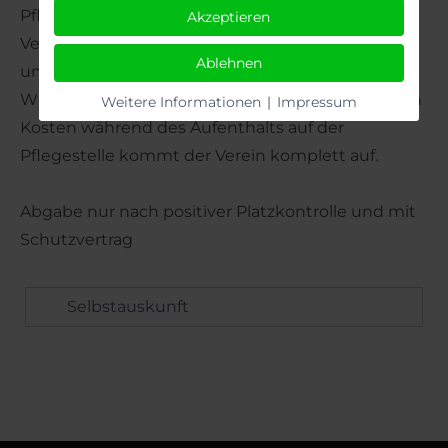
Pflegestelle bieten möchten, um die
Akzeptieren
Vermittlungschancen zu erhöhen, sprechen Sie
Ablehnen
uns einfach an.
Wir freuen uns über jede Hilfe. Für die anfallenden
Weitere Informationen
|
Impressum
Kosten während des Aufenthalts auf der
Pflegestelle kommt der Verein komplett auf.
Abgabe nur nach positiver Platzkontrolle und mit
Schutzvertrag
Selbstauskunft