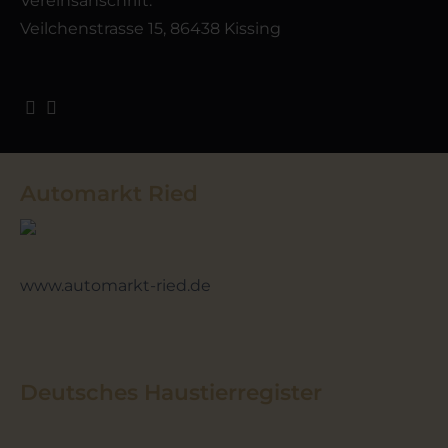
Vereinsanschrift:
Veilchenstrasse 15, 86438 Kissing
Automarkt Ried
www.automarkt-ried.de
Deutsches Haustierregister