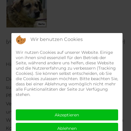
Wir benutzen Cookies
{youtube}
https://youtu.be/f1YPqgDyU98
{/youtube}
Wir nutzen Cookies auf unserer Website. Einige
von ihnen sind essenziell für den Betrieb der
Seite, während andere uns helfen, diese Website
Hinweis:
und die Nutzererfahrung zu verbessern (Tracking
Cookies). Sie können selbst entscheiden, ob Sie
die Cookies zulassen möchten. Bitte beachten Sie,
Dieses Tier befindet sich noch im Ausland und
dass bei einer Ablehnung womöglich nicht mehr
sucht einen Pflege- oder Endplatz. Wenn Sie eine
alle Funktionalitäten der Seite zur Verfügung
stehen.
Pflegestelle bieten möchten, um die
Vermittlungschancen zu erhöhen, sprechen Sie
uns einfach an.
Akzeptieren
Wir freuen uns über jede Hilfe. Für die anfallenden
Kosten während des Aufenthalts auf der
Ablehnen