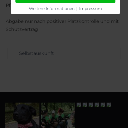
Pflegestelle kommt der Verein komplett auf.
Weitere Informationen
|
Impressum
Abgabe nur nach positiver Platzkontrolle und mit
Schutzvertrag
Selbstauskunft